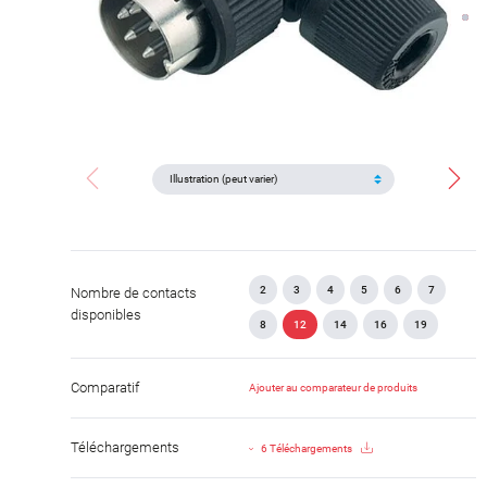
2
3
4
5
6
7
Nombre de contacts
disponibles
8
12
14
16
19
Comparatif
Ajouter au comparateur de produits
Téléchargements
6 Téléchargements