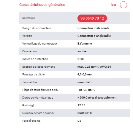
Caractéristiques générales
less
99 0649 70 12
Référence
Design du connecteur
Connecteur mâle coudé
Version
Connecteur d‘angle mâle
Verrouillage du connecteur
Baïonnette
Connexion
souder
Indice de protection
IP40
Section de raccordement
max. 0,25 mm² / AWG 24
Passage de câble
4,0-6,0 mm
Twistabilité
non rotatif
Plage de températures de/à
-40 °C / 85 °C
Durée de vie mécanique
> 500 Cycles d'accouplement
Poids (g)
12.19
Numéro de tarif douanier
85369010
Pays d'origine
DE