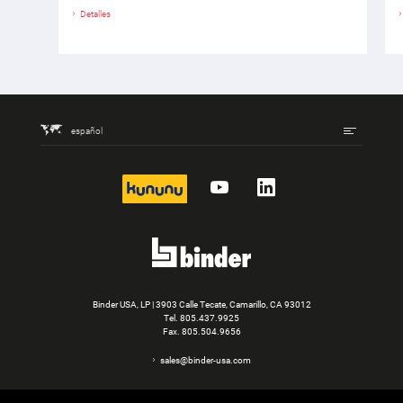
Detalles
español
kununu
YouTube
LinkedIn
Binder USA, LP | 3903 Calle Tecate, Camarillo, CA 93012
Tel.
805.437.9925
Fax. 805.504.9656
sales@binder-usa.com