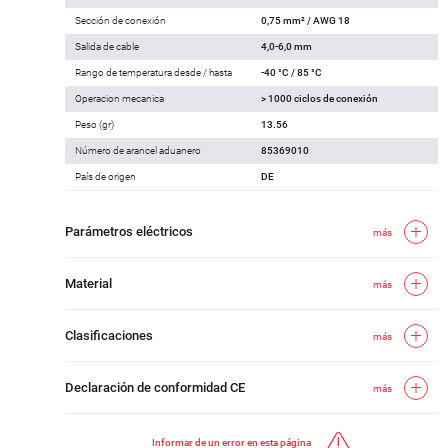
Sección de conexión
0,75 mm² / AWG 18
Salida de cable
4,0-6,0 mm
Rango de temperatura desde / hasta
-40 °C / 85 °C
Operacion mecanica
> 1000 ciclos de conexión
Peso (gr)
13.56
Número de arancel aduanero
85369010
País de origen
DE
Parámetros eléctricos
más
Material
más
Clasificaciones
más
Declaración de conformidad CE
más
Informar de un error en esta página