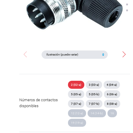
2 (02-a)
3 (03-a)
4 (04-a)
5 (05-a)
5 (05-b)
6 (06-a)
Números de contactos
7 (07-a)
7 (07-b)
8 (08-a)
disponibles
12 (12-a)
14 (14-b)
16
19 (19-a)