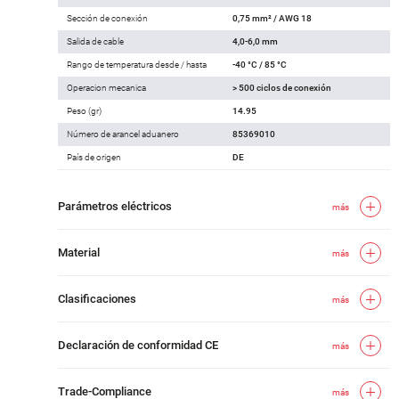
Sección de conexión
0,75 mm² / AWG 18
Salida de cable
4,0-6,0 mm
Rango de temperatura desde / hasta
-40 °C / 85 °C
Operacion mecanica
> 500 ciclos de conexión
Peso (gr)
14.95
Número de arancel aduanero
85369010
País de origen
DE
Parámetros eléctricos
más
Material
más
Clasificaciones
más
Declaración de conformidad CE
más
Trade-Compliance
más