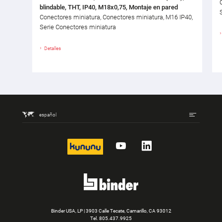
blindable, THT, IP40, M18x0,75, Montaje en pared
Conectores miniatura, Conectores miniatura, M16 IP40,
Serie Conectores miniatura
Detalles
español
kununu
YouTube
LinkedIn
Binder USA, LP | 3903 Calle Tecate, Camarillo, CA 93012
Tel.
805.437.9925