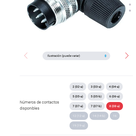
2 (02-a)
3 (03-a)
4 (04-a)
5 (05-a)
5 (05-b)
6 (06-a)
Números de contactos
7 (07-a)
7 (07-b)
8 (08-a)
disponibles
12 (12-a)
14 (14-b)
16
19 (19-a)