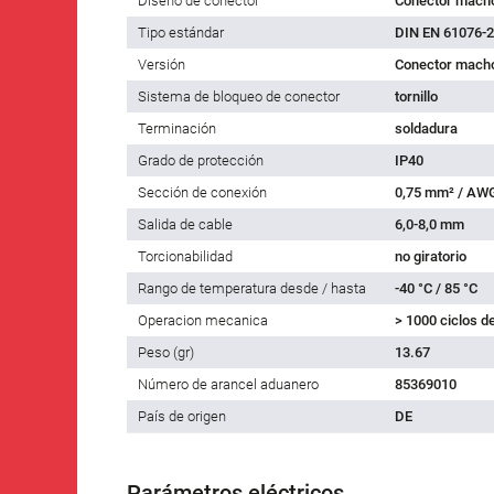
Diseño de conector
Conector macho
Tipo estándar
DIN EN 61076-2
Versión
Conector macho
Sistema de bloqueo de conector
tornillo
Terminación
soldadura
Grado de protección
IP40
Sección de conexión
0,75 mm² / AW
Salida de cable
6,0-8,0 mm
Torcionabilidad
no giratorio
Rango de temperatura desde / hasta
-40 °C / 85 °C
Operacion mecanica
> 1000 ciclos d
Peso (gr)
13.67
Número de arancel aduanero
85369010
País de origen
DE
Parámetros eléctricos