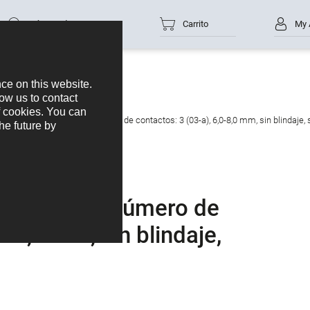
Número de parte
Carrito
My 
tor macho en ángulo, Número de contactos: 3 (03-a), 6,0-8,0 mm, sin blindaje, 
en ángulo, Número de
0-8,0 mm, sin blindaje,