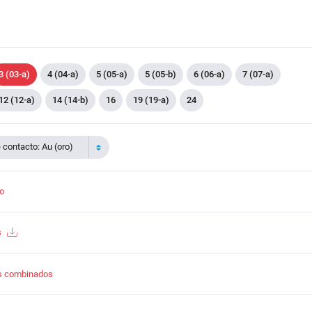
3 (03-a)
4 (04-a)
5 (05-a)
5 (05-b)
6 (06-a)
7 (07-a)
12 (12-a)
14 (14-b)
16
19 (19-a)
24
contacto: Au (oro)
to
s
s combinados