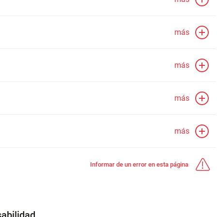
más
más
más
más
Informar de un error en esta página
abilidad