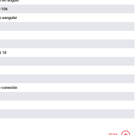
 en ángulo
-106
 aangular
G 18
e conexión
más