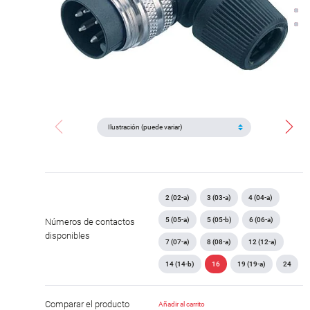
2 (02-a)
3 (03-a)
4 (04-a)
5 (05-a)
5 (05-b)
6 (06-a)
Números de contactos
disponibles
7 (07-a)
8 (08-a)
12 (12-a)
14 (14-b)
16
19 (19-a)
24
Comparar el producto
Añadir al carrito