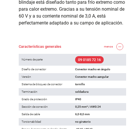
blindaje está diseñado tanto para frío extremo como
para calor extremo. Gracias a su tensión nominal de
60 V y a su corriente nominal de 3,0 A, está
perfectamente adaptado a su campo de aplicación.
Características generales
menos
09 0185 72 16
Número de parte
Diseño de conector
Conector macho en ángulo
Versión
Conector macho aangular
Sistema de bloqueo de conector
tornillo
Terminación
soldadura
Grado de protección
IP40
Sección de conexión
0,25 mm² / AWG 24
Salida de cable
6,0-8,0 mm
Torcionabilidad
no giratorio