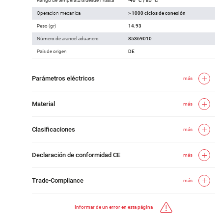
Rango de temperatura desde / hasta
-40 °C / 85 °C
Operacion mecanica
> 1000 ciclos de conexión
Peso (gr)
14.93
Número de arancel aduanero
85369010
País de origen
DE
Parámetros eléctricos
más
Material
más
Clasificaciones
más
Declaración de conformidad CE
más
Trade-Compliance
más
Informar de un error en esta página