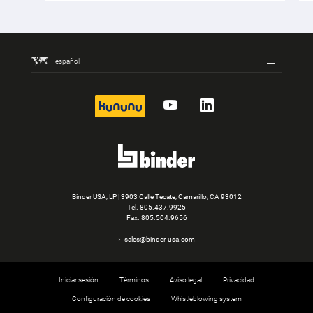
español
kununu
YouTube
LinkedIn
Binder USA, LP | 3903 Calle Tecate, Camarillo, CA 93012
Tel.
805.437.9925
Fax. 805.504.9656
sales@binder-usa.com
Iniciar sesión
Términos
Aviso legal
Privacidad
Configuración de cookies
Whistleblowing system