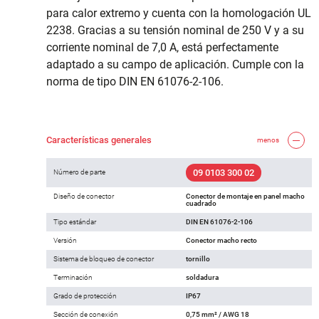
para calor extremo y cuenta con la homologación UL
2238. Gracias a su tensión nominal de 250 V y a su
corriente nominal de 7,0 A, está perfectamente
adaptado a su campo de aplicación. Cumple con la
norma de tipo DIN EN 61076-2-106.
Características generales
menos
09 0103 300 02
Número de parte
Diseño de conector
Conector de montaje en panel macho
cuadrado
Tipo estándar
DIN EN 61076-2-106
Versión
Conector macho recto
Sistema de bloqueo de conector
tornillo
Terminación
soldadura
Grado de protección
IP67
Sección de conexión
0,75 mm² / AWG 18