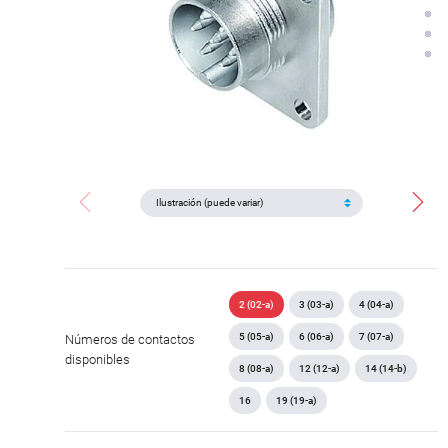
2 (02-a)
3 (03-a)
4 (04-a)
5 (05-a)
6 (06-a)
7 (07-a)
Números de contactos
disponibles
8 (08-a)
12 (12-a)
14 (14-b)
16
19 (19-a)