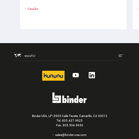
Detalles
español
kununu
YouTube
LinkedIn
Binder USA, LP | 3903 Calle Tecate, Camarillo, CA 93012
Tel.
805.437.9925
Fax. 805.504.9656
sales@binder-usa.com