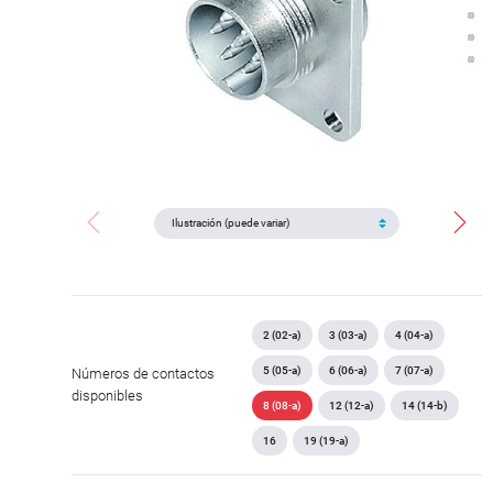
2 (02-a)
3 (03-a)
4 (04-a)
5 (05-a)
6 (06-a)
7 (07-a)
Números de contactos
disponibles
8 (08-a)
12 (12-a)
14 (14-b)
16
19 (19-a)