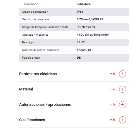
Terminación
soldadura
Grado de protección
IP68
Sección de conexión
0,75 mm² / AWG 18
Rango de temperatura desde / hasta
-40 °C / 95 °C
Operacion mecanica
> 500 ciclos de conexión
Peso (gr)
13.52
Número de arancel aduanero
85369010
País de origen
DE
Parámetros eléctricos
más
Material
más
Autorizaciones / aprobaciones
más
Clasificaciones
más