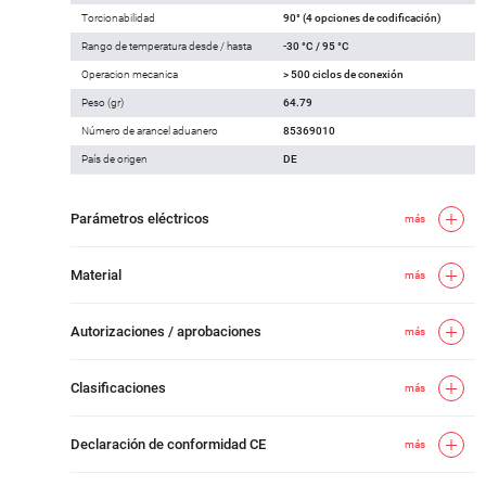
Torcionabilidad
90° (4 opciones de codificación)
Rango de temperatura desde / hasta
-30 °C / 95 °C
Operacion mecanica
> 500 ciclos de conexión
Peso (gr)
64.79
Número de arancel aduanero
85369010
País de origen
DE
Parámetros eléctricos
más
Material
más
Autorizaciones / aprobaciones
más
Clasificaciones
más
Declaración de conformidad CE
más