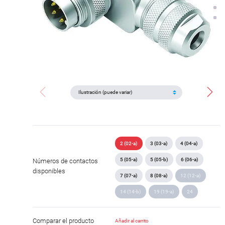
2 (02-a)
3 (03-a)
4 (04-a)
5 (05-a)
5 (05-b)
6 (06-a)
Números de contactos
disponibles
7 (07-a)
8 (08-a)
12 (12-a)
14 (14-b)
19 (19-a)
24
Comparar el producto
Añadir al carrito