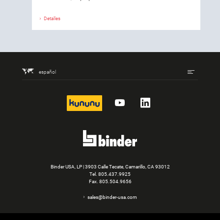
Detalles
español
kununu
YouTube
LinkedIn
Binder USA, LP | 3903 Calle Tecate, Camarillo, CA 93012
Tel.
805.437.9925
Fax. 805.504.9656
sales@binder-usa.com