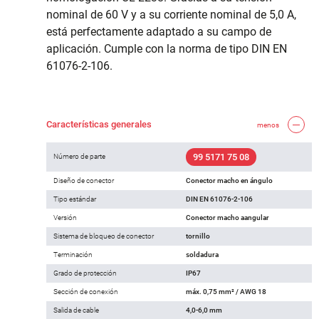
nominal de 60 V y a su corriente nominal de 5,0 A,
está perfectamente adaptado a su campo de
aplicación. Cumple con la norma de tipo DIN EN
61076-2-106.
Características generales
menos
99 5171 75 08
Número de parte
Diseño de conector
Conector macho en ángulo
Tipo estándar
DIN EN 61076-2-106
Versión
Conector macho aangular
Sistema de bloqueo de conector
tornillo
Terminación
soldadura
Grado de protección
IP67
Sección de conexión
máx. 0,75 mm² / AWG 18
Salida de cable
4,0-6,0 mm