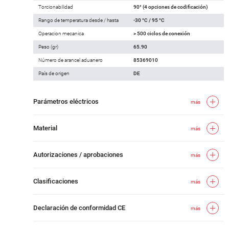
Torcionabilidad
90° (4 opciones de codificación)
Rango de temperatura desde / hasta
-30 °C / 95 °C
Operacion mecanica
> 500 ciclos de conexión
Peso (gr)
65.90
Número de arancel aduanero
85369010
País de origen
DE
Parámetros eléctricos
más
Material
más
Autorizaciones / aprobaciones
más
Clasificaciones
más
Declaración de conformidad CE
más