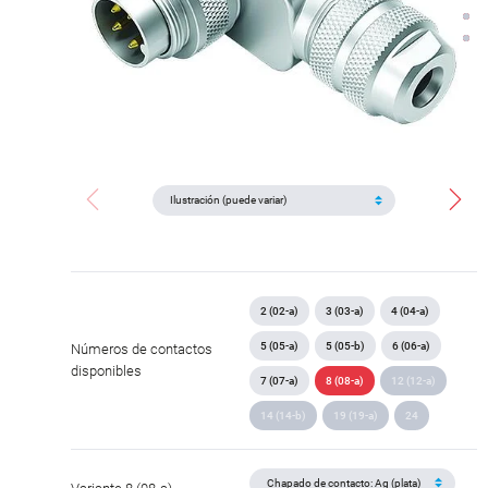
2 (02-a)
3 (03-a)
4 (04-a)
5 (05-a)
5 (05-b)
6 (06-a)
Números de contactos
disponibles
7 (07-a)
8 (08-a)
12 (12-a)
14 (14-b)
19 (19-a)
24