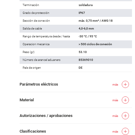
Terminación
soldadura
Grado de protección
IP67
Sección de conexión
máx. 0,75 mm² / AWG 18
Salida de cable
4,0-6,0 mm
Rango de temperatura desde / hasta
-30 °C / 95 °C
Operacion mecanica
> 500 ciclos de conexión
Peso (gr)
53.10
Número de arancel aduanero
85369010
País de origen
DE
Parámetros eléctricos
más
Material
más
Autorizaciones / aprobaciones
más
Clasificaciones
más