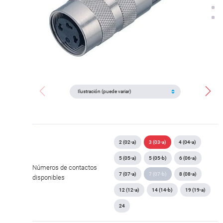
2 (02-a)
3 (03-a)
4 (04-a)
5 (05-a)
5 (05-b)
6 (06-a)
Números de contactos
7 (07-a)
7 (07-b)
8 (08-a)
disponibles
12 (12-a)
14 (14-b)
19 (19-a)
24