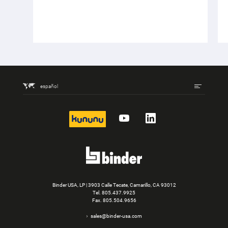
español
kununu
YouTube
LinkedIn
Binder USA, LP | 3903 Calle Tecate, Camarillo, CA 93012
Tel.
805.437.9925
Fax. 805.504.9656
sales@binder-usa.com