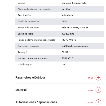
Versión
Conector hembra recto
Sistema de bloqueo de conector
tornillo
Terminación
soldadura
Grado de protección
IP68
Sección de conexión
máx. 0,75 mm² / AWG 18
Salida de cable
4,0-6,0 mm
Rango de temperatura desde / hasta
-30 °C / 95 °C
Operacion mecanica
> 500 ciclos de conexión
Peso (gr)
52.59
Número de arancel aduanero
85369010
País de origen
DE
Parámetros eléctricos
más
Material
más
Autorizaciones / aprobaciones
más