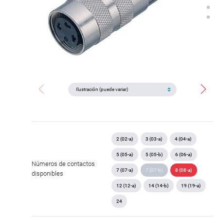
2 (02-a)
3 (03-a)
4 (04-a)
5 (05-a)
5 (05-b)
6 (06-a)
Números de contactos
7 (07-a)
7 (07-b)
8 (08-a)
disponibles
12 (12-a)
14 (14-b)
19 (19-a)
24