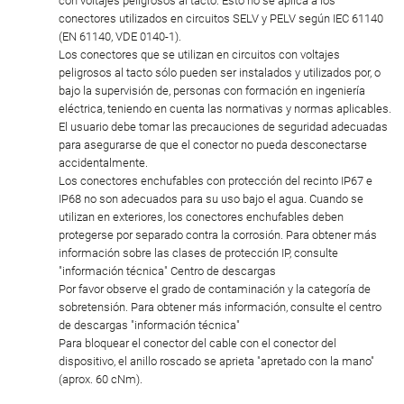
con voltajes peligrosos al tacto. Esto no se aplica a los
conectores utilizados en circuitos SELV y PELV según IEC 61140
(EN 61140, VDE 0140-1).
Los conectores que se utilizan en circuitos con voltajes
peligrosos al tacto sólo pueden ser instalados y utilizados por, o
bajo la supervisión de, personas con formación en ingeniería
eléctrica, teniendo en cuenta las normativas y normas aplicables.
El usuario debe tomar las precauciones de seguridad adecuadas
para asegurarse de que el conector no pueda desconectarse
accidentalmente.
Los conectores enchufables con protección del recinto IP67 e
IP68 no son adecuados para su uso bajo el agua. Cuando se
utilizan en exteriores, los conectores enchufables deben
protegerse por separado contra la corrosión. Para obtener más
información sobre las clases de protección IP, consulte
"información técnica" Centro de descargas
Por favor observe el grado de contaminación y la categoría de
sobretensión. Para obtener más información, consulte el centro
de descargas "información técnica"
Para bloquear el conector del cable con el conector del
dispositivo, el anillo roscado se aprieta "apretado con la mano"
(aprox. 60 cNm).