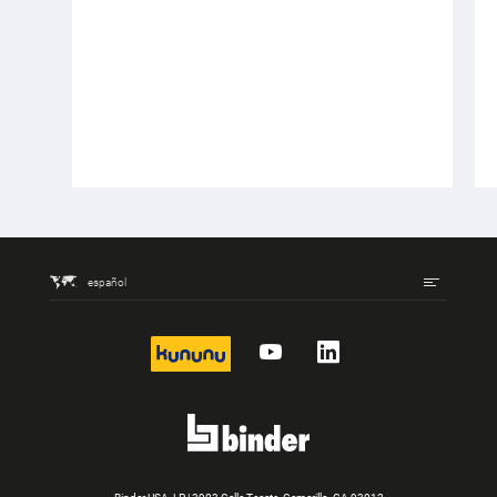
español
kununu
YouTube
LinkedIn