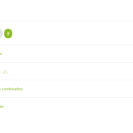
8
to
s
s combinados
tes