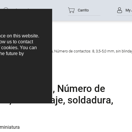
Número de parte
Carrito
My 
ap-In Conector de cable hembra, Número de contactos: 8, 3,5-5,0 mm, sin blindaj
cable hembra, Número de
m, sin blindaje, soldadura,
bminiatura