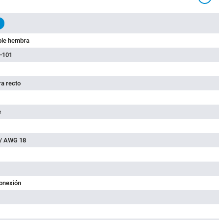
ble hembra
-101
a recto
e
 / AWG 18
conexión