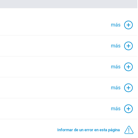
más
más
más
más
más
Informar de un error en esta página