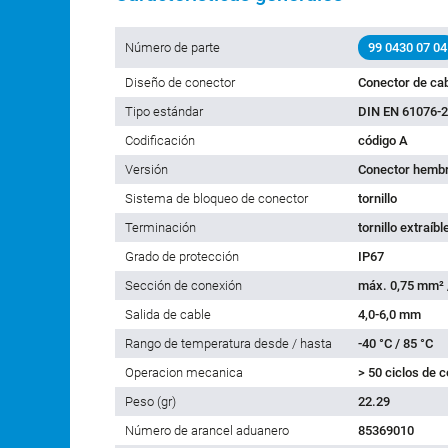
Número de parte
99 0430 07 04
Diseño de conector
Conector de ca
Tipo estándar
DIN EN 61076-2
Codificación
código A
Versión
Conector hembr
Sistema de bloqueo de conector
tornillo
Terminación
tornillo extraíbl
Grado de protección
IP67
Sección de conexión
máx. 0,75 mm²
Salida de cable
4,0-6,0 mm
Rango de temperatura desde / hasta
-40 °C / 85 °C
Operacion mecanica
> 50 ciclos de 
Peso (gr)
22.29
Número de arancel aduanero
85369010