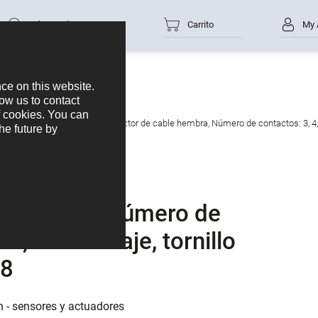
Número de parte
Carrito
My 
ctuadores
M12-A
M12 Conector de cable hembra, Número de contactos: 3, 4,0-6
e hembra, Número de
, sin blindaje, tornillo
38
n - sensores y actuadores