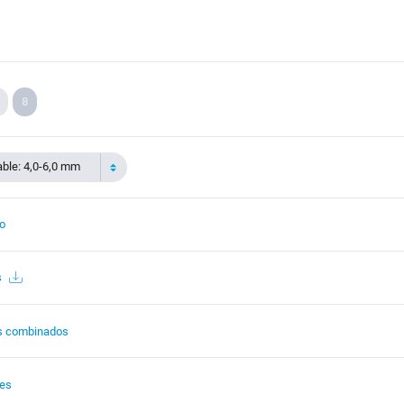
8
able: 4,0-6,0 mm
to
s
s combinados
tes