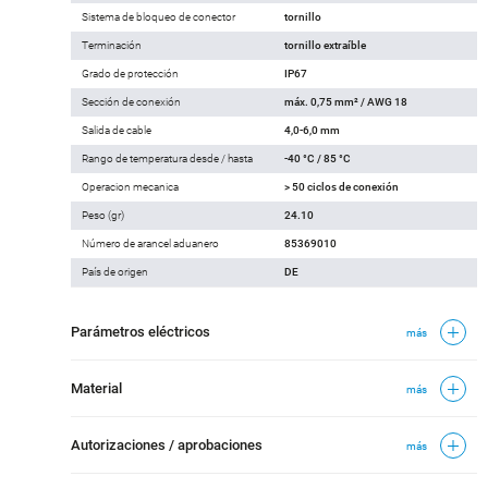
Sistema de bloqueo de conector
tornillo
Terminación
tornillo extraíble
Grado de protección
IP67
Sección de conexión
máx. 0,75 mm² / AWG 18
Salida de cable
4,0-6,0 mm
Rango de temperatura desde / hasta
-40 °C / 85 °C
Operacion mecanica
> 50 ciclos de conexión
Peso (gr)
24.10
Número de arancel aduanero
85369010
País de origen
DE
Parámetros eléctricos
más
Material
más
Autorizaciones / aprobaciones
más