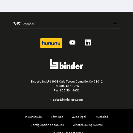
español
kununu
YouTube
LinkedIn
Binder USA, LP | 3903 Calle Tecate, Camarillo, CA 93012
Tel.
805.437.9925
Fax. 805.504.9656
sales@binder-usa.com
Iniciar sesión
Términos
Aviso legal
Privacidad
Configuración de cookies
Whistleblowing system
Returning used products