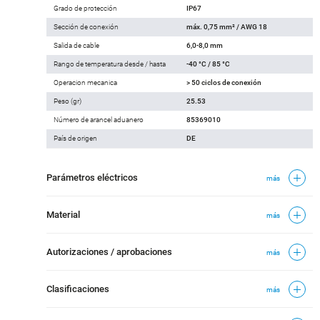
Grado de protección
IP67
Sección de conexión
máx. 0,75 mm² / AWG 18
Salida de cable
6,0-8,0 mm
Rango de temperatura desde / hasta
-40 °C / 85 °C
Operacion mecanica
> 50 ciclos de conexión
Peso (gr)
25.53
Número de arancel aduanero
85369010
País de origen
DE
Parámetros eléctricos
más
Material
más
Autorizaciones / aprobaciones
más
Clasificaciones
más