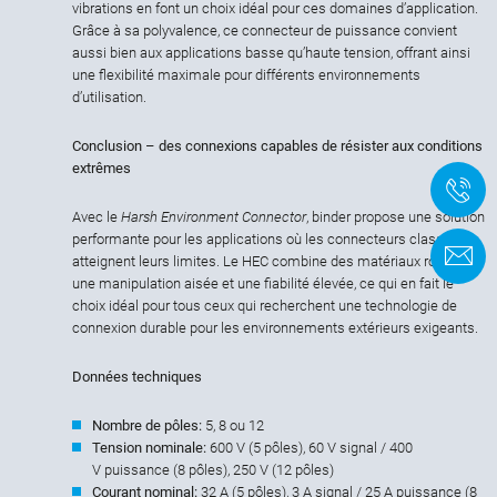
vibrations en font un choix idéal pour ces domaines d’application.
Grâce à sa polyvalence, ce connecteur de puissance convient
aussi bien aux applications basse qu’haute tension, offrant ainsi
une flexibilité maximale pour différents environnements
d’utilisation.
Conclusion – des connexions capables de résister aux conditions
extrêmes
+
Avec le
Harsh Environment Connector
, binder propose une solution
performante pour les applications où les connecteurs classiques
F
atteignent leurs limites. Le HEC combine des matériaux robustes,
une manipulation aisée et une fiabilité élevée, ce qui en fait le
choix idéal pour tous ceux qui recherchent une technologie de
connexion durable pour les environnements extérieurs exigeants.
Données techniques
Nombre de pôles:
5, 8 ou 12
Tension nominale:
600 V (5 pôles), 60 V signal / 400
V puissance (8 pôles), 250 V (12 pôles)
Courant nominal:
32 A (5 pôles), 3 A signal / 25 A puissance (8