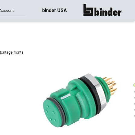
binder USA
Account
montre tout
Montage frontal