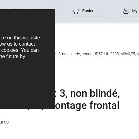
Référence
Panier
My 
ap-In Embase femelle, Contacts: 3, non blindé, souder, IP67, UL 2238, M8x0,75, 
, Contacts: 3, non blindé,
, M8x0,75, Montage frontal
ures