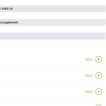
 / AWG 24
'accouplement
plus
plus
plus