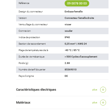
09 0078 00 03
Référence
Design du connecteur
Embase femelle
Version
Connecteur femelle droite
Verrouillage du connecteur
visser
Connexion
souder
Indice de protection
IP40
Section de raccordement
0,25 mm² / AWG 24
Plage de températures de/à
-40 °C / 85 °C
Durée de vie mécanique
> 500 Cycles d'accouplement
Poids (g)
2.88
Numéro de tarif douanier
85369010
Pays d'origine
DE
Caractéristiques électriques
plus
Matériaux
plus