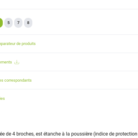
5
7
8
parateur de produits
gements
es correspondants
ies
ée de 4 broches, est étanche à la poussière (indice de protection