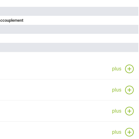
'accouplement
plus
plus
plus
plus