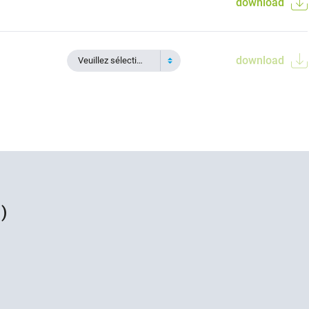
download
download
Veuillez sélectionner
)