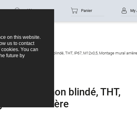
Référence
Panier
My 
ase femelle, Contacts: 4, non blindé, THT, IP67, M12x0,5, Montage mural arrièr
ntacts: 4, non blindé, THT,
e mural arrière