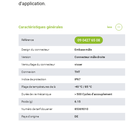
d'application.
Caractéristiques générales
less
09 0427 65 08
Référence
Design du connecteur
Embase mâle
Version
Connecteur mâle droite
Verrouillage du connecteur
visser
Connexion
THT
Indice de protection
IP67
Plage de températures de/à
-40 °C / 85 °C
Durée de vie mécanique
> 500 Cycles d'accouplement
Poids (g)
6.15
Numéro de tarif douanier
85369010
Pays d'origine
DE