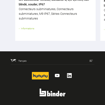
blindé, souder, IP67
Connecteurs subminiatures, Connecteurs
subminiatures, M9 IP67, Séries Connecteurs
subminiatures
Informations
français
kununu
YouTube
LinkedIn