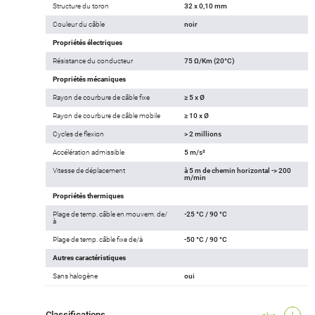
Structure du toron
32 x 0,10 mm
Couleur du câble
noir
Propriétés électriques
Résistance du conducteur
75 Ω/Km (20°C)
Propriétés mécaniques
Rayon de courbure de câble fixe
≥ 5 x Ø
Rayon de courbure de câble mobile
≥ 10 x Ø
Cycles de flexion
> 2 millions
Accélération admissible
5 m/s²
Vitesse de déplacement
à 5 m de chemin horizontal -> 200
m/min
Propriétés thermiques
Plage de temp. câble en mouvem. de/
-25 °C / 90 °C
à
Plage de temp. câble fixe de/à
-50 °C / 90 °C
Autres caractéristiques
Sans halogène
oui
Classifications