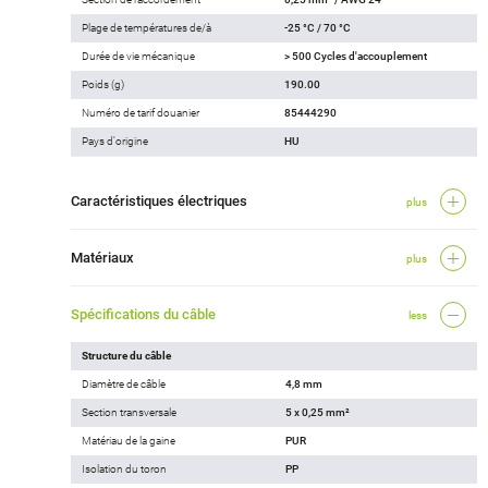
Plage de températures de/à
-25 °C / 70 °C
Durée de vie mécanique
> 500 Cycles d'accouplement
Poids (g)
190.00
Numéro de tarif douanier
85444290
Pays d'origine
HU
Caractéristiques électriques
plus
Matériaux
plus
Spécifications du câble
less
Structure du câble
Diamètre de câble
4,8 mm
Section transversale
5 x 0,25 mm²
Matériau de la gaine
PUR
Isolation du toron
PP