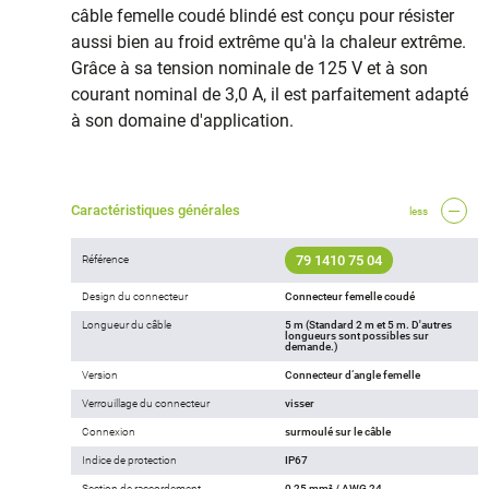
câble femelle coudé blindé est conçu pour résister
aussi bien au froid extrême qu'à la chaleur extrême.
Grâce à sa tension nominale de 125 V et à son
courant nominal de 3,0 A, il est parfaitement adapté
à son domaine d'application.
Caractéristiques générales
less
79 1410 75 04
Référence
Design du connecteur
Connecteur femelle coudé
Longueur du câble
5 m (Standard 2 m et 5 m. D'autres
longueurs sont possibles sur
demande.)
Version
Connecteur d‘angle femelle
Verrouillage du connecteur
visser
Connexion
surmoulé sur le câble
Indice de protection
IP67
Section de raccordement
0,25 mm² / AWG 24