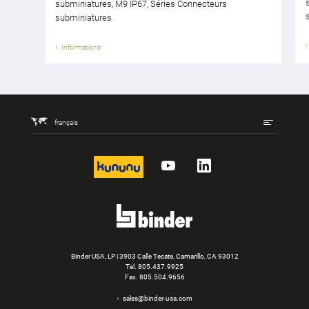
subminiatures, M9 IP67, Séries Connecteurs
subminiatures
Informations
français
kununu
YouTube
LinkedIn
Binder USA, LP | 3903 Calle Tecate, Camarillo, CA 93012
Tel.
805.437.9925
Fax. 805.504.9656
sales@binder-usa.com