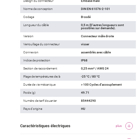
Design du connecteur
Embase mâle
Norme de conception
DIN EN 61076-2-101
Codage
B-codé
Longueur du câble
0,5 m (D'autres longueurs sont
possibles sur demande).
Version
Connecteur mâle droite
Verrouillage du connecteur
visser
Connexion
assemblés avec câble
Indice de protection
IP68
Section de raccordement
0,25 mm² / AWG 24
Plage de températures de/à
-25 °C / 80 °C
Durée de vie mécanique
> 100 Cycles d'accouplement
Poids (g)
49.71
Numéro de tarif douanier
85444290
Pays d'origine
HU
Caractéristiques électriques
plus