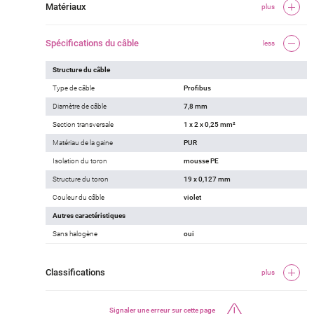
Matériaux
plus
Spécifications du câble
less
Structure du câble
Type de câble
Profibus
Diamètre de câble
7,8 mm
Section transversale
1 x 2 x 0,25 mm²
Matériau de la gaine
PUR
Isolation du toron
mousse PE
Structure du toron
19 x 0,127 mm
Couleur du câble
violet
Autres caractéristiques
Sans halogène
oui
Classifications
plus
Signaler une erreur sur cette page