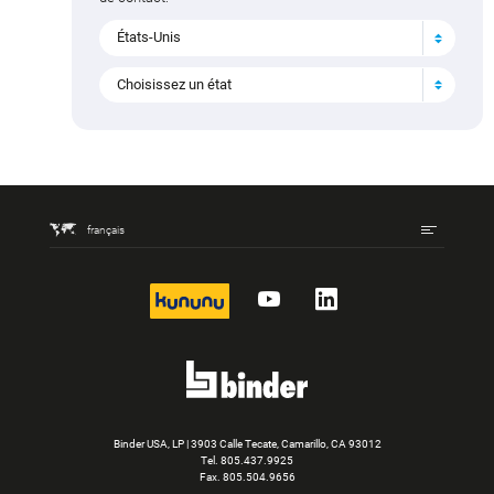
États-Unis
Choisissez un état
français
kununu
YouTube
LinkedIn
Binder USA, LP | 3903 Calle Tecate, Camarillo, CA 93012
Tel.
805.437.9925
Fax. 805.504.9656