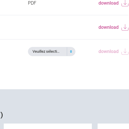
PDF
download
download
download
Veuillez sélectionner
)