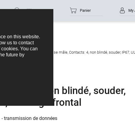
Référence
Panier
My 
e données
M12-B
M12 Embase mâle, Contacts: 4, non blindé, souder, IP67, U
acts: 4, non blindé, souder,
5, Montage frontal
n - transmission de données