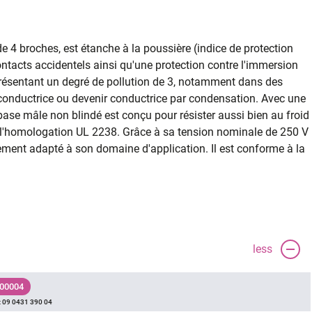
e 4 broches, est étanche à la poussière (indice de protection
contacts accidentels ainsi qu'une protection contre l'immersion
 présentant un degré de pollution de 3, notamment dans des
conductrice ou devenir conductrice par condensation. Avec une
ase mâle non blindé est conçu pour résister aussi bien au froid
e l'homologation UL 2238. Grâce à sa tension nominale de 250 V
itement adapté à son domaine d'application. Il est conforme à la
less
 00004
:
09 0431 390 04