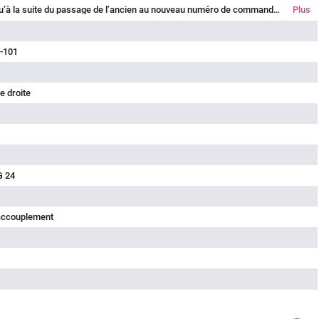
Veuillez noter qu’à la suite du passage de l’ancien au nouveau numéro de commande, des écarts sont possibles dans les spécifications techniques. Pour des informations détaillées sur le produit, veuillez utiliser l’option « Contacter le service client » en haut à droite.
Plus
-101
e droite
G 24
'accouplement