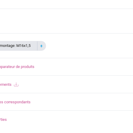
e montage: M16x1,5
parateur de produits
gements
es correspondants
ties