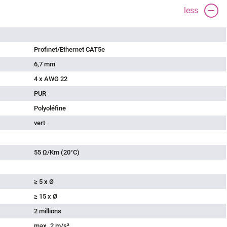
less
Profinet/Ethernet CAT5e
6,7 mm
4 x AWG 22
PUR
Polyoléfine
vert
55 Ω/Km (20°C)
≥ 5 x Ø
≥ 15 x Ø
2 millions
max. 2 m/s²