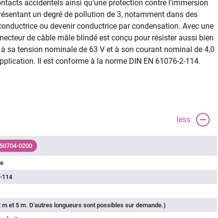
contacts accidentels ainsi qu'une protection contre l'immersion
 présentant un degré de pollution de 3, notamment dans des
conductrice ou devenir conductrice par condensation. Avec une
necteur de câble mâle blindé est conçu pour résister aussi bien
e à sa tension nominale de 63 V et à son courant nominal de 4,0
application. Il est conforme à la norme DIN EN 61076-2-114.
less
 50704-0200
le
-114
 m et 5 m. D'autres longueurs sont possibles sur demande.)