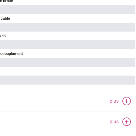
e droite
 câble
G 22
'accouplement
plus
plus