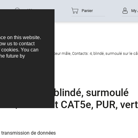
Référence
Panier
My 
e données
M8-D
M8 Connecteur mâle, Contacts: 4, blindé, surmoulé sur le câb
ontacts: 4, blindé, surmoulé
finet/Ethernet CAT5e, PUR, vert
 - transmission de données