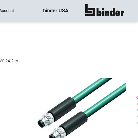
binder USA
Account
montre tout
AWG 24, 2 m