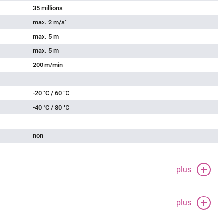
35 millions
max. 2 m/s²
max. 5 m
max. 5 m
200 m/min
-20 °C / 60 °C
-40 °C / 80 °C
non
plus
plus