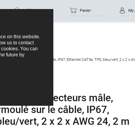
Référence
Panier
My 
e données
M8-D
, blindé, surmoulé sur le câble, IP67, Ethernet CAT5e, TPE, bleu/vert, 2 x 2 x 
ment 2 connecteurs mâle,
rmoulé sur le câble, IP67,
leu/vert, 2 x 2 x AWG 24, 2 m