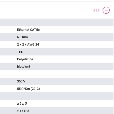
less
Ethernet CAT5e
6,6 mm
2 x 2 x AWG 24
TPE
Polyoléfine
bleu/vert
300 V
55 Ω/Km (20°C)
≥ 5 x Ø
≥ 15 x Ø