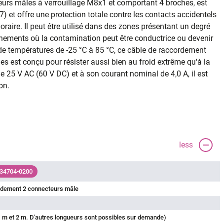
eurs mâles à verrouillage M8x1 et comportant 4 broches, est
7) et offre une protection totale contre les contacts accidentels
raire. Il peut être utilisé dans des zones présentant un degré
nements où la contamination peut être conductrice ou devenir
e températures de -25 °C à 85 °C, ce câble de raccordement
 est conçu pour résister aussi bien au froid extrême qu'à la
 25 V AC (60 V DC) et à son courant nominal de 4,0 A, il est
on.
less
 34704-0200
rdement 2 connecteurs mâle
 m et 2 m. D'autres longueurs sont possibles sur demande)