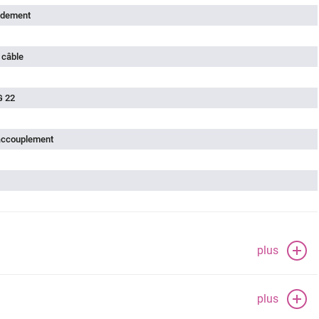
rdement
 câble
G 22
'accouplement
plus
plus