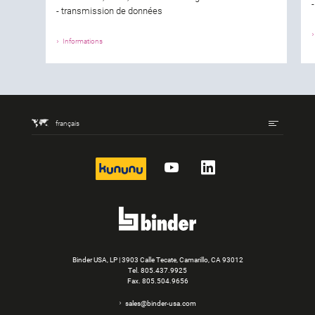
- transmission de données
Informations
français
kununu
YouTube
LinkedIn
Binder USA, LP | 3903 Calle Tecate, Camarillo, CA 93012
Tel.
805.437.9925
Fax. 805.504.9656
sales@binder-usa.com