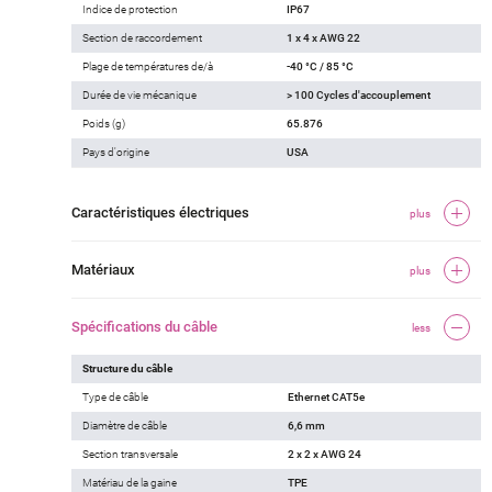
Indice de protection
IP67
Section de raccordement
1 x 4 x AWG 22
Plage de températures de/à
-40 °C / 85 °C
Durée de vie mécanique
> 100 Cycles d'accouplement
Poids (g)
65.876
Pays d'origine
USA
Caractéristiques électriques
plus
Matériaux
plus
Spécifications du câble
less
Structure du câble
Type de câble
Ethernet CAT5e
Diamètre de câble
6,6 mm
Section transversale
2 x 2 x AWG 24
Matériau de la gaine
TPE