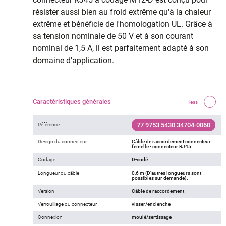
résister aussi bien au froid extrême qu'à la chaleur
extrême et bénéficie de l'homologation UL. Grâce à
sa tension nominale de 50 V et à son courant
nominal de 1,5 A, il est parfaitement adapté à son
domaine d'application.
Caractéristiques générales
less
77 9753 5430 34704-0060
Référence
Design du connecteur
Câble de raccordement connecteur
femelle - connecteur RJ45
Codage
D-codé
Longueur du câble
0,6 m (D'autres longueurs sont
possibles sur demande).
Version
Câble de raccordement
Verrouillage du connecteur
visser/enclenche
Connexion
moulé/sertissage