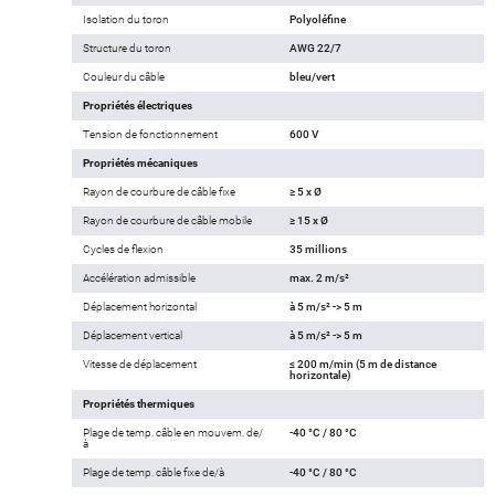
Isolation du toron
Polyoléfine
Structure du toron
AWG 22/7
Couleur du câble
bleu/vert
Propriétés électriques
Tension de fonctionnement
600 V
Propriétés mécaniques
Rayon de courbure de câble fixe
≥ 5 x Ø
Rayon de courbure de câble mobile
≥ 15 x Ø
Cycles de flexion
35 millions
Accélération admissible
max. 2 m/s²
Déplacement horizontal
à 5 m/s² -> 5 m
Déplacement vertical
à 5 m/s² -> 5 m
Vitesse de déplacement
≤ 200 m/min (5 m de distance
horizontale)
Propriétés thermiques
Plage de temp. câble en mouvem. de/
-40 °C / 80 °C
à
Plage de temp. câble fixe de/à
-40 °C / 80 °C