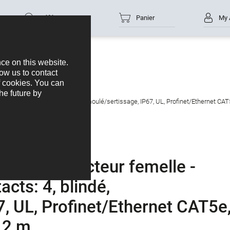
Référence
Panier
My 
e données
M8-D
r RJ45, Contacts: 4, blindé, moulé/sertissage, IP67, UL, Profinet/Ethernet CAT5
ment connecteur femelle -
cts: 4, blindé,
, UL, Profinet/Ethernet CAT5e
 2 m