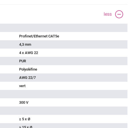
less
Profinet/Ethernet CAT5e
4,3 mm
4 x AWG 22
PUR
Polyoléfine
AWG 22/7
vert
300 V
≥ 5 x Ø
≥ 15 x Ø