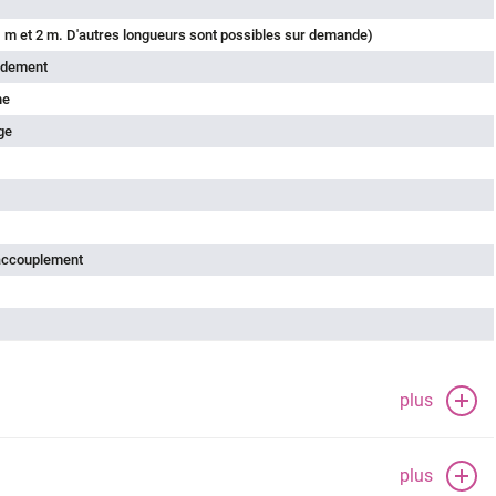
 m et 2 m. D'autres longueurs sont possibles sur demande)
rdement
he
ge
'accouplement
plus
plus