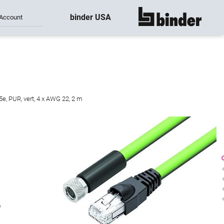
binder USA
Account
montre tout
e, PUR, vert, 4 x AWG 22, 2 m
,