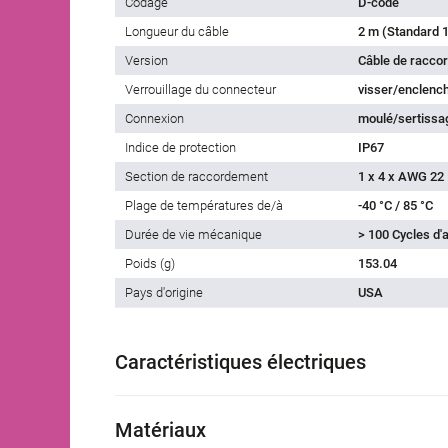
Codage
D-codé
Longueur du câble
2 m (Standard 1
Version
Câble de racco
Verrouillage du connecteur
visser/enclenc
Connexion
moulé/sertissa
Indice de protection
IP67
Section de raccordement
1 x 4 x AWG 22
Plage de températures de/à
-40 °C / 85 °C
Durée de vie mécanique
> 100 Cycles d
Poids (g)
153.04
Pays d'origine
USA
Caractéristiques électriques
Matériaux