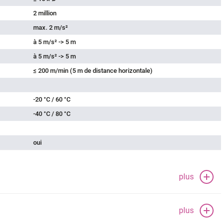
2 million
max. 2 m/s²
à 5 m/s² -> 5 m
à 5 m/s² -> 5 m
≤ 200 m/min (5 m de distance horizontale)
-20 °C / 60 °C
-40 °C / 80 °C
oui
plus
plus