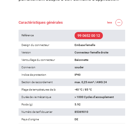
Caractéristiques générales
less
99 0652 00 12
Référence
Design du connecteur
Embase femelle
Version
Connecteur femelle droite
Verrouillage du connecteur
Baïonnette
Connexion
souder
Indice de protection
IP40
Section de raccordement
max. 0,25 mm² / AWG 24
Plage de températures de/à
-40 °C / 85 °C
Durée de vie mécanique
> 1000 Cycles d'accouplement
Poids (g)
5.92
Numéro de tarif douanier
85369010
Pays d'origine
DE