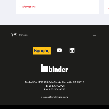
Informations
français
kununu
YouTube
LinkedIn
Binder USA, LP | 3903 Calle Tecate, Camarillo, CA 93012
Tel.
805.437.9925
Fax. 805.504.9656
sales@binder-usa.com