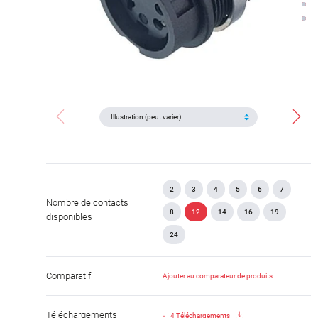
2
3
4
5
6
7
Nombre de contacts
8
12
14
16
19
disponibles
24
Comparatif
Ajouter au comparateur de produits
Téléchargements
4 Téléchargements