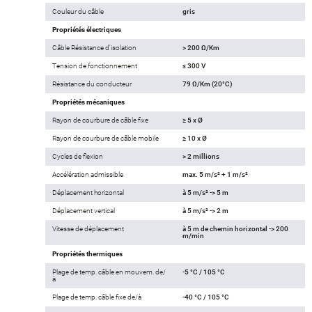
Couleur du câble
gris
Propriétés électriques
Câble Résistance d'isolation
> 200 Ω/Km
Tension de fonctionnement
≤ 300 V
Résistance du conducteur
79 Ω/Km (20°C)
Propriétés mécaniques
Rayon de courbure de câble fixe
≥ 5 x Ø
Rayon de courbure de câble mobile
≥ 10 x Ø
Cycles de flexion
> 2 millions
Accélération admissible
max. 5 m/s² + 1 m/s²
Déplacement horizontal
à 5 m/s² -> 5 m
Déplacement vertical
à 5 m/s² -> 2 m
Vitesse de déplacement
à 5 m de chemin horizontal -> 200
m/min
Propriétés thermiques
Plage de temp. câble en mouvem. de/
-5 °C / 105 °C
à
Plage de temp. câble fixe de/à
-40 °C / 105 °C