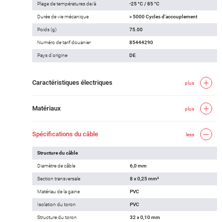
Plage de températures de/à
-25 °C / 85 °C
Durée de vie mécanique
> 5000 Cycles d'accouplement
Poids (g)
75.00
Numéro de tarif douanier
85444290
Pays d'origine
DE
Caractéristiques électriques
plus
Matériaux
plus
Spécifications du câble
less
Structure du câble
Diamètre de câble
6,0 mm
Section transversale
8 x 0,25 mm²
Matériau de la gaine
PVC
Isolation du toron
PVC
Structure du toron
32 x 0,10 mm