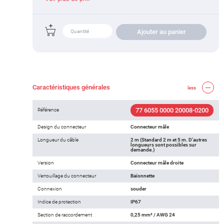
Ajouter au panier
Caractéristiques générales
less
77 6055 0000 20008-0200
Référence
Design du connecteur
Connecteur mâle
Longueur du câble
2 m (Standard 2 m et 5 m. D'autres
longueurs sont possibles sur
demande.)
Version
Connecteur mâle droite
Verrouillage du connecteur
Baïonnette
Connexion
souder
Indice de protection
IP67
Section de raccordement
0,25 mm² / AWG 24