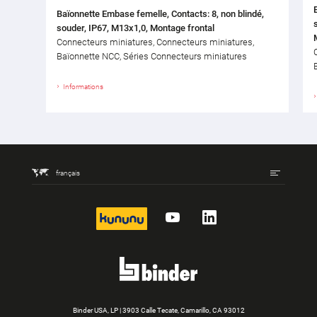
Baïonnette Embase femelle, Contacts: 8, non blindé,
souder, IP67, M13x1,0, Montage frontal
Connecteurs miniatures, Connecteurs miniatures,
Baïonnette NCC, Séries Connecteurs miniatures
Informations
français
kununu
YouTube
LinkedIn
Binder USA, LP | 3903 Calle Tecate, Camarillo, CA 93012