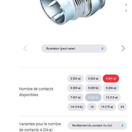
2 (02-a)
3 (03-a)
4 (04-a)
5 (05-a)
5 (05-b)
6 (06-a)
Nombre de contacts
disponibles
7 (07-a)
8 (08-a)
12 (12-a)
14 (14-b)
16
19 (19-a)
24
Variantes pour le nombre
de contacts 4 (04-a)