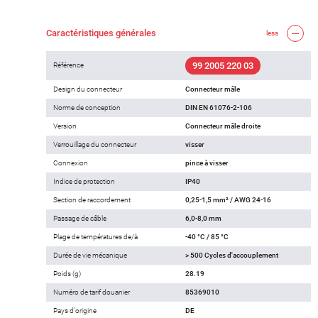
Caractéristiques générales
less
99 2005 220 03
Référence
Design du connecteur
Connecteur mâle
Norme de conception
DIN EN 61076-2-106
Version
Connecteur mâle droite
Verrouillage du connecteur
visser
Connexion
pince à visser
Indice de protection
IP40
Section de raccordement
0,25-1,5 mm² / AWG 24-16
Passage de câble
6,0-8,0 mm
Plage de températures de/à
-40 °C / 85 °C
Durée de vie mécanique
> 500 Cycles d'accouplement
Poids (g)
28.19
Numéro de tarif douanier
85369010
Pays d'origine
DE