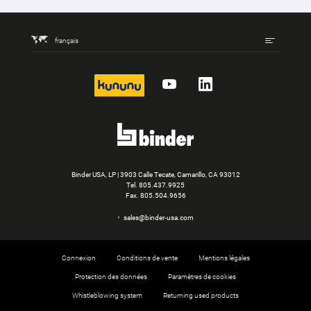
français
kununu
YouTube
LinkedIn
Binder USA, LP | 3903 Calle Tecate, Camarillo, CA 93012
Tel.
805.437.9925
Fax. 805.504.9656
sales@binder-usa.com
Connexion
Conditions de vente
Mentions légales
Protection des données
Paramètres de cookies
Whistleblowing system
Returning used products