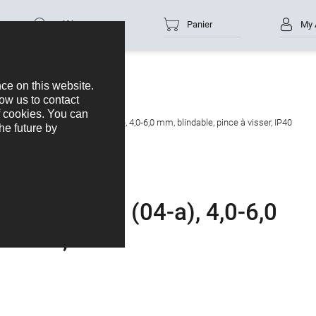
Référence
Panier
My 
cteur mâle, Contacts: 4 (04-a), 4,0-6,0 mm, blindable, pince à visser, IP40
ontacts: 4 (04-a), 4,0-6,0
visser, IP40