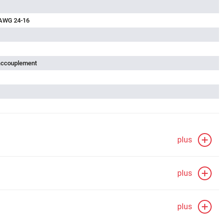
 AWG 24-16
'accouplement
plus
plus
plus