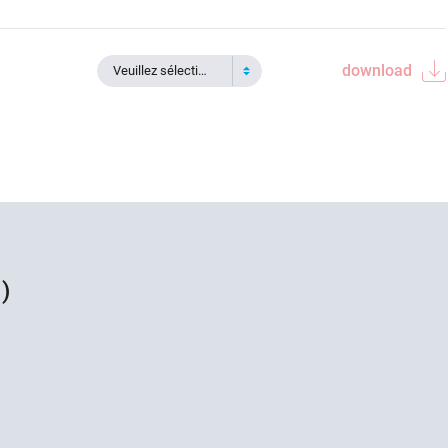
download
Veuillez sélectionner
)