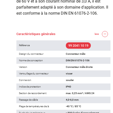
de 60 V et à son courant nominal de 3,0 A, il est
parfaitement adapté à son domaine d'application. Il
est conforme à la norme DIN EN 61076-2-106.
Caractéristiques générales
less
99 2041 10 19
Référence
Design du connecteur
Connecteur mâle
Norme de conception
DIN EN 61076-2-106
Version
Connecteur mâle droite
Verrouillage du connecteur
visser
Connexion
souder
Indice de protection
IP40
Section de raccordement
max. 0,25 mm² / AWG 24
Passage de câble
4,0-6,0 mm
Plage de températures de/à
-40 °C / 85 °C
Durée de vie mécanique
> 500 Cycles d'accouplement