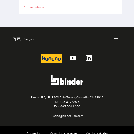
Informations
français
kununu
YouTube
LinkedIn
Binder USA, LP | 3903 Calle Tecate, Camarillo, CA 93012
Tel.
805.437.9925
Fax. 805.504.9656
sales@binder-usa.com
Connexion
Conditions de vente
Mentions légales