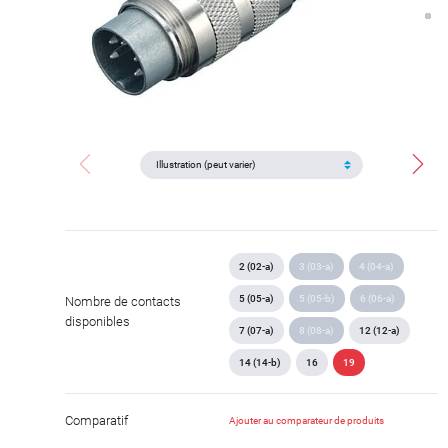
2 (02-a)
3 (03-a)
4 (04-a)
5 (05-a)
5 (05-b)
6 (06-a)
Nombre de contacts
disponibles
7 (07-a)
8 (08-a)
12 (12-a)
14 (14-b)
16
19
Comparatif
Ajouter au comparateur de produits