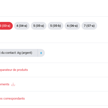
3 (03-a)
4 (04-a)
5 (05-a)
5 (05-b)
6 (06-a)
7 (07-a)
du contact: Ag (argent)
parateur de produits
gements
es correspondants