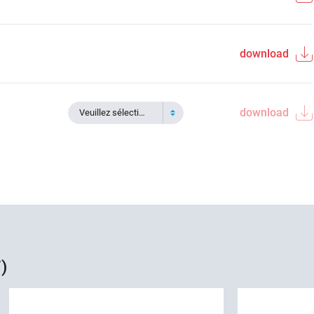
download
download
Veuillez sélectionner
)