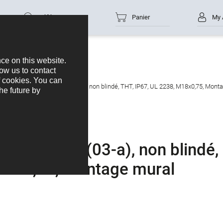
Référence
Panier
My 
e femelle, Contacts: 3 (03-a), non blindé, THT, IP67, UL 2238, M18x0,75, Monta
ontacts: 3 (03-a), non blindé,
M18x0,75, Montage mural