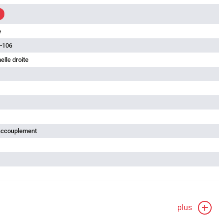
e
-106
lle droite
'accouplement
plus