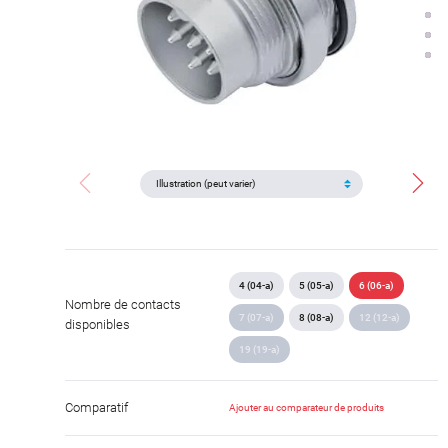
4 (04-a)
5 (05-a)
6 (06-a)
Nombre de contacts
7 (07-a)
8 (08-a)
12 (12-a)
disponibles
19 (19-a)
Comparatif
Ajouter au comparateur de produits