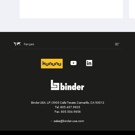
français
kununu
YouTube
LinkedIn
Binder USA, LP | 3903 Calle Tecate, Camarillo, CA 93012
Tel.
805.437.9925
Fax. 805.504.9656
sales@binder-usa.com