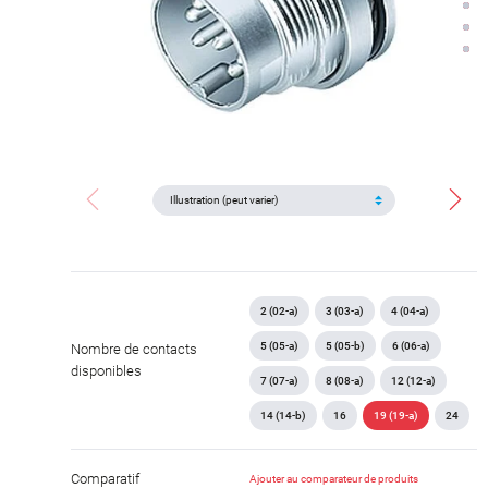
2 (02-a)
3 (03-a)
4 (04-a)
5 (05-a)
5 (05-b)
6 (06-a)
Nombre de contacts
disponibles
7 (07-a)
8 (08-a)
12 (12-a)
14 (14-b)
16
19 (19-a)
24
Comparatif
Ajouter au comparateur de produits