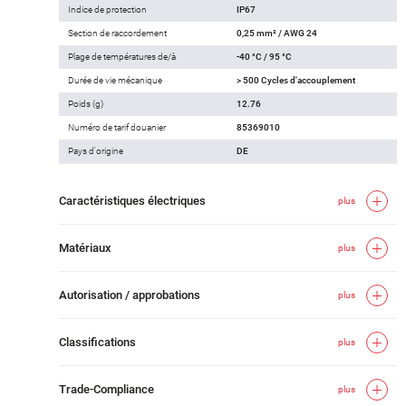
Indice de protection
IP67
Section de raccordement
0,25 mm² / AWG 24
Plage de températures de/à
-40 °C / 95 °C
Durée de vie mécanique
> 500 Cycles d'accouplement
Poids (g)
12.76
Numéro de tarif douanier
85369010
Pays d'origine
DE
Caractéristiques électriques
plus
Matériaux
plus
Autorisation / approbations
plus
Classifications
plus
Trade-Compliance
plus