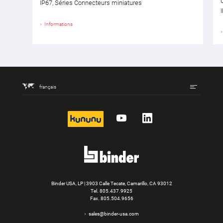
IP67, Séries Connecteurs miniatures
Informations
français
kununu
YouTube
LinkedIn
Binder USA, LP | 3903 Calle Tecate, Camarillo, CA 93012
Tel.
805.437.9925
Fax. 805.504.9656
sales@binder-usa.com