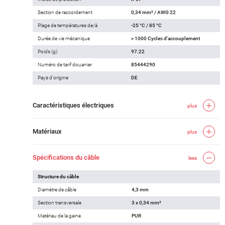
Section de raccordement
0,34 mm² / AWG 22
Plage de températures de/à
-25 °C / 85 °C
Durée de vie mécanique
> 1000 Cycles d'accouplement
Poids (g)
97.22
Numéro de tarif douanier
85444290
Pays d'origine
DE
Caractéristiques électriques
plus
Matériaux
plus
Spécifications du câble
less
Structure du câble
Diamètre de câble
4,3 mm
Section transversale
3 x 0,34 mm²
Matériau de la gaine
PUR