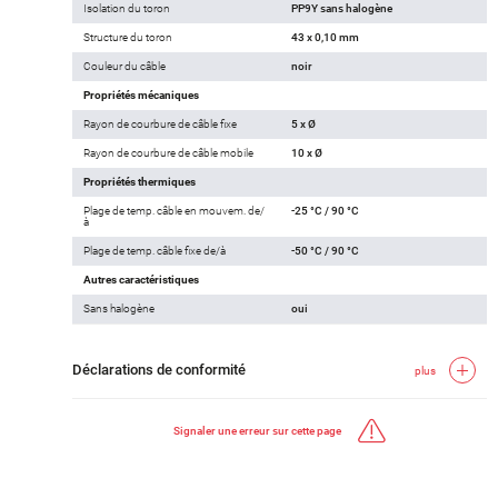
Isolation du toron
PP9Y sans halogène
Structure du toron
43 x 0,10 mm
Couleur du câble
noir
Propriétés mécaniques
Rayon de courbure de câble fixe
5 x Ø
Rayon de courbure de câble mobile
10 x Ø
Propriétés thermiques
Plage de temp. câble en mouvem. de/
-25 °C / 90 °C
à
Plage de temp. câble fixe de/à
-50 °C / 90 °C
Autres caractéristiques
Sans halogène
oui
Déclarations de conformité
plus
Signaler une erreur sur cette page