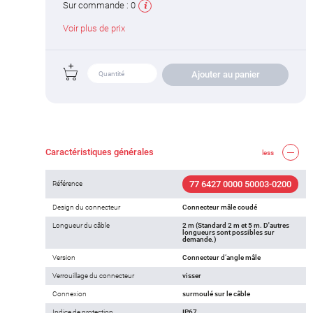
Sur commande :
0
Voir plus de prix
Ajouter au panier
Caractéristiques générales
less
77 6427 0000 50003-0200
Référence
Design du connecteur
Connecteur mâle coudé
Longueur du câble
2 m (Standard 2 m et 5 m. D'autres
longueurs sont possibles sur
demande.)
Version
Connecteur d‘angle mâle
Verrouillage du connecteur
visser
Connexion
surmoulé sur le câble
Indice de protection
IP67