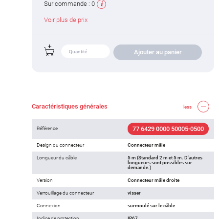
Sur commande :
0
Voir plus de prix
Ajouter au panier
Caractéristiques générales
less
77 6429 0000 50005-0500
Référence
Design du connecteur
Connecteur mâle
Longueur du câble
5 m (Standard 2 m et 5 m. D'autres
longueurs sont possibles sur
demande.)
Version
Connecteur mâle droite
Verrouillage du connecteur
visser
Connexion
surmoulé sur le câble
Indice de protection
IP67