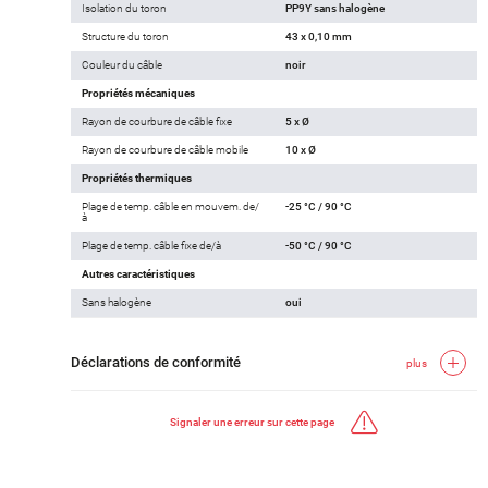
Isolation du toron
PP9Y sans halogène
Structure du toron
43 x 0,10 mm
Couleur du câble
noir
Propriétés mécaniques
Rayon de courbure de câble fixe
5 x Ø
Rayon de courbure de câble mobile
10 x Ø
Propriétés thermiques
Plage de temp. câble en mouvem. de/
-25 °C / 90 °C
à
Plage de temp. câble fixe de/à
-50 °C / 90 °C
Autres caractéristiques
Sans halogène
oui
Déclarations de conformité
plus
Signaler une erreur sur cette page