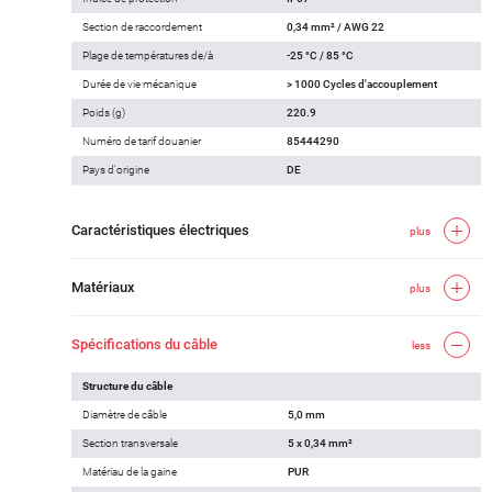
Section de raccordement
0,34 mm² / AWG 22
Plage de températures de/à
-25 °C / 85 °C
Durée de vie mécanique
> 1000 Cycles d'accouplement
Poids (g)
220.9
Numéro de tarif douanier
85444290
Pays d'origine
DE
Caractéristiques électriques
plus
Matériaux
plus
Spécifications du câble
less
Structure du câble
Diamètre de câble
5,0 mm
Section transversale
5 x 0,34 mm²
Matériau de la gaine
PUR