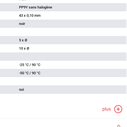
PP9Y sans halogène
43 x 0,10 mm
noir
5 x Ø
10 x Ø
-25 °C / 90 °C
-50 °C / 90 °C
oui
plus