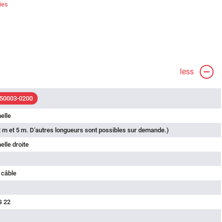
ies
less
 50003-0200
elle
 m et 5 m. D'autres longueurs sont possibles sur demande.)
lle droite
 câble
G 22