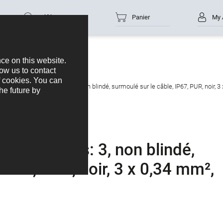
Référence
Panier
My 
cteur femelle, Contacts: 3, non blindé, surmoulé sur le câble, IP67, PUR, noir, 
, Contacts: 3, non blindé,
IP67, PUR, noir, 3 x 0,34 mm²,