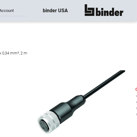
binder USA
Account
montre tout
3 x 0,34 mm², 2 m