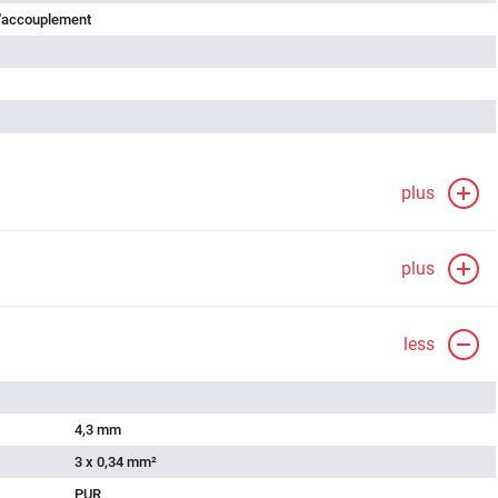
d'accouplement
plus
plus
less
4,3 mm
3 x 0,34 mm²
PUR