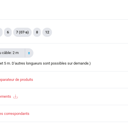
6
7 (07-a)
8
12
 câble: 2 m
et 5 m. D'autres longueurs sont possibles sur demande.)
parateur de produits
gements
es correspondants