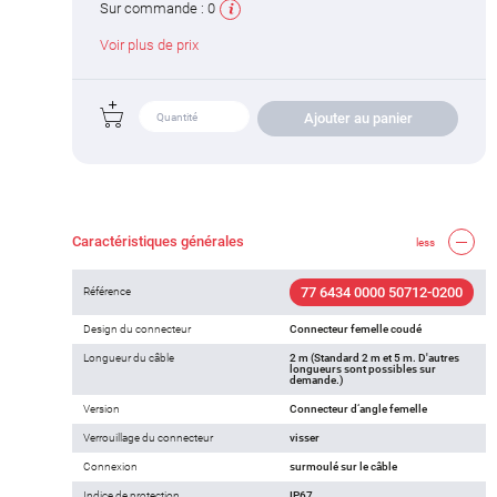
Sur commande :
0
Voir plus de prix
Ajouter au panier
Caractéristiques générales
less
77 6434 0000 50712-0200
Référence
Design du connecteur
Connecteur femelle coudé
Longueur du câble
2 m (Standard 2 m et 5 m. D'autres
longueurs sont possibles sur
demande.)
Version
Connecteur d‘angle femelle
Verrouillage du connecteur
visser
Connexion
surmoulé sur le câble
Indice de protection
IP67