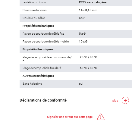
Isolation du toron
PP9Y sans halogène
Structure du toron
14 x 0,15 mm
Couleur du câble
noir
Propriétés mécaniques
Rayon de courbure de câble fixe
5 x Ø
Rayon de courbure de câble mobile
10 x Ø
Propriétés thermiques
Plage de temp. câble en mouvem. de/
-25 °C / 80 °C
à
Plage de temp. câble fixe de/à
-50 °C / 80 °C
Autres caractéristiques
Sans halogène
oui
Déclarations de conformité
plus
Signaler une erreur sur cette page