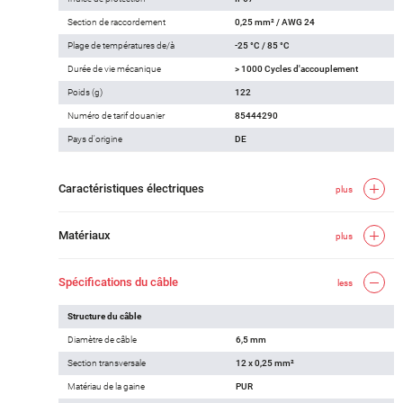
Section de raccordement
0,25 mm² / AWG 24
Plage de températures de/à
-25 °C / 85 °C
Durée de vie mécanique
> 1000 Cycles d'accouplement
Poids (g)
122
Numéro de tarif douanier
85444290
Pays d'origine
DE
Caractéristiques électriques
plus
Matériaux
plus
Spécifications du câble
less
Structure du câble
Diamètre de câble
6,5 mm
Section transversale
12 x 0,25 mm²
Matériau de la gaine
PUR