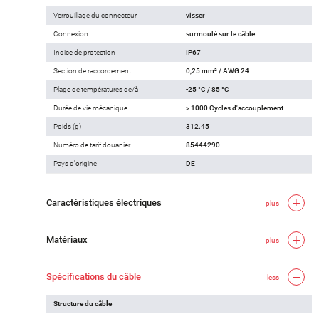
Verrouillage du connecteur
visser
Connexion
surmoulé sur le câble
Indice de protection
IP67
Section de raccordement
0,25 mm² / AWG 24
Plage de températures de/à
-25 °C / 85 °C
Durée de vie mécanique
> 1000 Cycles d'accouplement
Poids (g)
312.45
Numéro de tarif douanier
85444290
Pays d'origine
DE
Caractéristiques électriques
plus
Matériaux
plus
Spécifications du câble
less
Structure du câble