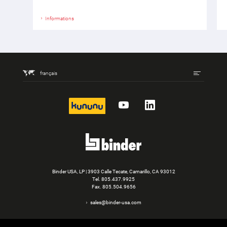
Informations
français
kununu
YouTube
LinkedIn
Binder USA, LP | 3903 Calle Tecate, Camarillo, CA 93012
Tel.
805.437.9925
Fax. 805.504.9656
sales@binder-usa.com