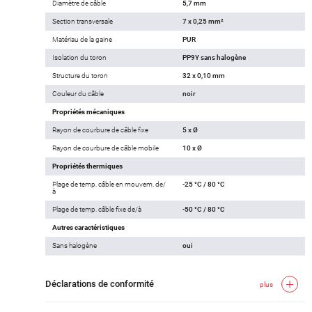
Diamètre de câble
5,7 mm
Section transversale
7 x 0,25 mm²
Matériau de la gaine
PUR
Isolation du toron
PP9Y sans halogène
Structure du toron
32 x 0,10 mm
Couleur du câble
noir
Propriétés mécaniques
Rayon de courbure de câble fixe
5 x Ø
Rayon de courbure de câble mobile
10 x Ø
Propriétés thermiques
Plage de temp. câble en mouvem. de/
-25 °C / 80 °C
à
Plage de temp. câble fixe de/à
-50 °C / 80 °C
Autres caractéristiques
Sans halogène
oui
Déclarations de conformité
plus