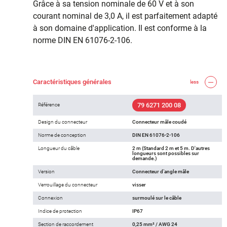
Grâce à sa tension nominale de 60 V et à son
courant nominal de 3,0 A, il est parfaitement adapté
à son domaine d'application. Il est conforme à la
norme DIN EN 61076-2-106.
Caractéristiques générales
less
79 6271 200 08
Référence
Design du connecteur
Connecteur mâle coudé
Norme de conception
DIN EN 61076-2-106
Longueur du câble
2 m (Standard 2 m et 5 m. D'autres
longueurs sont possibles sur
demande.)
Version
Connecteur d‘angle mâle
Verrouillage du connecteur
visser
Connexion
surmoulé sur le câble
Indice de protection
IP67
Section de raccordement
0,25 mm² / AWG 24