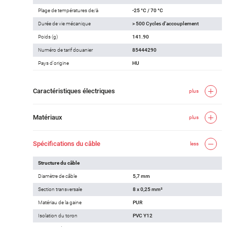
Plage de températures de/à
-25 °C / 70 °C
Durée de vie mécanique
> 500 Cycles d'accouplement
Poids (g)
141.90
Numéro de tarif douanier
85444290
Pays d'origine
HU
Caractéristiques électriques
plus
Matériaux
plus
Spécifications du câble
less
Structure du câble
Diamètre de câble
5,7 mm
Section transversale
8 x 0,25 mm²
Matériau de la gaine
PUR
Isolation du toron
PVC Y12