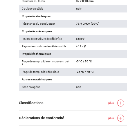
Structure du toron
32 x 0,10 mm
Couleur du câble
noir
Propriétés électriques
Résistance du conducteur
79.9 Ω/Km (20°C)
Propriétés mécaniques
Rayon de courbure de câble fixe
≥ 5 x Ø
Rayon de courbure de câble mobile
≥ 12 x Ø
Propriétés thermiques
Plage de temp. câble en mouvem. de/
-5 °C / 70 °C
à
Plage de temp. câble fixe de/à
-25 °C / 70 °C
Autres caractéristiques
Sans halogène
non
Classifications
plus
Déclarations de conformité
plus