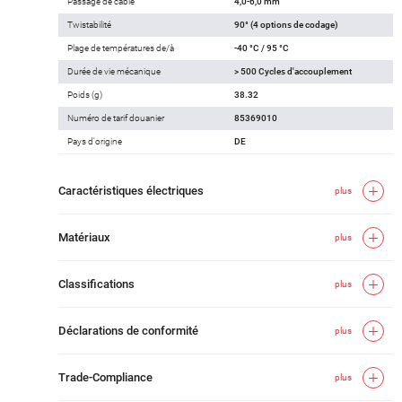
Passage de câble
4,0-6,0 mm
Twistabilité
90° (4 options de codage)
Plage de températures de/à
-40 °C / 95 °C
Durée de vie mécanique
> 500 Cycles d'accouplement
Poids (g)
38.32
Numéro de tarif douanier
85369010
Pays d'origine
DE
Caractéristiques électriques
plus
Matériaux
plus
Classifications
plus
Déclarations de conformité
plus
Trade-Compliance
plus