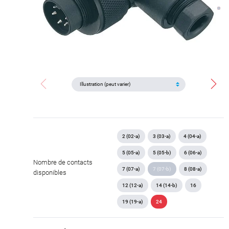
2 (02-a)
3 (03-a)
4 (04-a)
5 (05-a)
5 (05-b)
6 (06-a)
Nombre de contacts
7 (07-a)
7 (07-b)
8 (08-a)
disponibles
12 (12-a)
14 (14-b)
16
19 (19-a)
24