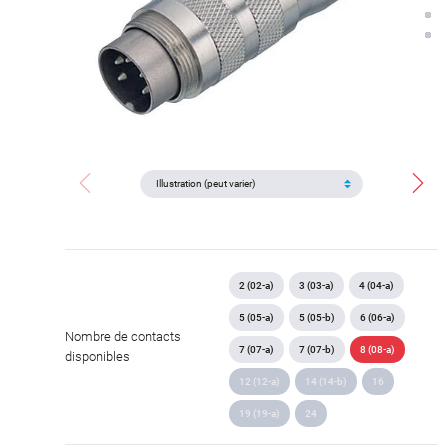
2 (02-a)
3 (03-a)
4 (04-a)
5 (05-a)
5 (05-b)
6 (06-a)
Nombre de contacts
7 (07-a)
7 (07-b)
8 (08-a)
disponibles
12 (12-a)
14 (14-b)
16
19 (19-a)
24