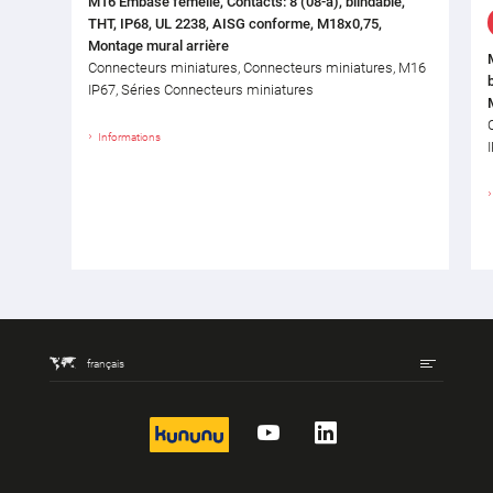
M16 Embase femelle, Contacts: 8 (08-a), blindable,
THT, IP68, UL 2238, AISG conforme, M18x0,75,
Montage mural arrière
Connecteurs miniatures, Connecteurs miniatures, M16
IP67, Séries Connecteurs miniatures
Informations
français
kununu
YouTube
LinkedIn