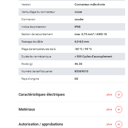
Version
Connecteur mâle droite
Verrouillage du connecteur
visser
Connexion
souder
Indice de protection
IP68
Section de raccordement
max. 0,75 mm² / AWG 18
Passage de câble
6,0-8,0 mm
Plage de températures de/à
-30 °C / 95 °C
Durée de vie mécanique
> 500 Cycles d'accouplement
Poids (g)
46.30
Numéro de tarif douanier
85369010
Pays d'origine
DE
Caractéristiques électriques
plus
Matériaux
plus
Autorisation / approbations
plus