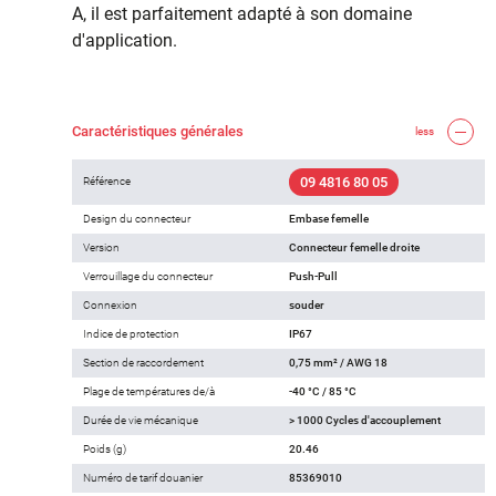
A, il est parfaitement adapté à son domaine
d'application.
Caractéristiques générales
less
09 4816 80 05
Référence
Design du connecteur
Embase femelle
Version
Connecteur femelle droite
Verrouillage du connecteur
Push-Pull
Connexion
souder
Indice de protection
IP67
Section de raccordement
0,75 mm² / AWG 18
Plage de températures de/à
-40 °C / 85 °C
Durée de vie mécanique
> 1000 Cycles d'accouplement
Poids (g)
20.46
Numéro de tarif douanier
85369010