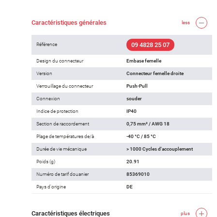
Caractéristiques générales
less
09 4828 25 07
Référence
Design du connecteur
Embase femelle
Version
Connecteur femelle droite
Verrouillage du connecteur
Push-Pull
Connexion
souder
Indice de protection
IP40
Section de raccordement
0,75 mm² / AWG 18
Plage de températures de/à
-40 °C / 85 °C
Durée de vie mécanique
> 1000 Cycles d'accouplement
Poids (g)
20.91
Numéro de tarif douanier
85369010
Pays d'origine
DE
Caractéristiques électriques
plus