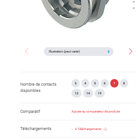
3
4
5
6
7
8
Nombre de contacts
disponibles
12
14
19
Comparatif
Ajouter au comparateur de produits
Téléchargements
4 Téléchargements