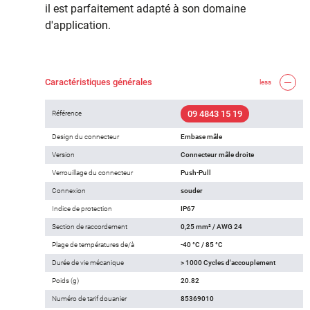
il est parfaitement adapté à son domaine
d'application.
Caractéristiques générales
less
09 4843 15 19
Référence
Design du connecteur
Embase mâle
Version
Connecteur mâle droite
Verrouillage du connecteur
Push-Pull
Connexion
souder
Indice de protection
IP67
Section de raccordement
0,25 mm² / AWG 24
Plage de températures de/à
-40 °C / 85 °C
Durée de vie mécanique
> 1000 Cycles d'accouplement
Poids (g)
20.82
Numéro de tarif douanier
85369010