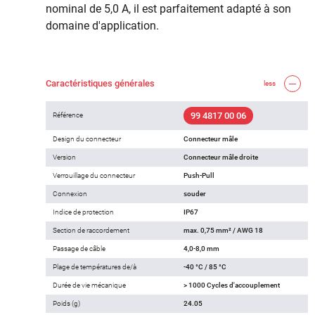
nominal de 5,0 A, il est parfaitement adapté à son
domaine d'application.
Caractéristiques générales
less
99 4817 00 06
Référence
Design du connecteur
Connecteur mâle
Version
Connecteur mâle droite
Verrouillage du connecteur
Push-Pull
Connexion
souder
Indice de protection
IP67
Section de raccordement
max. 0,75 mm² / AWG 18
Passage de câble
4,0-8,0 mm
Plage de températures de/à
-40 °C / 85 °C
Durée de vie mécanique
> 1000 Cycles d'accouplement
Poids (g)
24.05