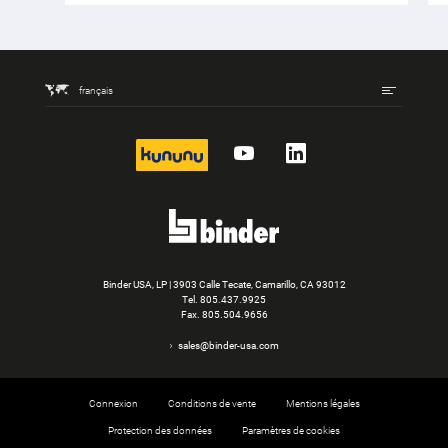
français
kununu
YouTube
LinkedIn
Binder USA, LP | 3903 Calle Tecate, Camarillo, CA 93012
Tel.
805.437.9925
Fax. 805.504.9656
sales@binder-usa.com
Connexion
Conditions de vente
Mentions légales
Protection des données
Paramètres de cookies