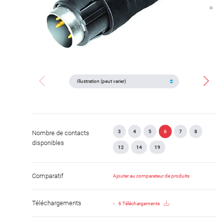
3
4
5
6
7
8
Nombre de contacts
disponibles
12
14
19
Comparatif
Ajouter au comparateur de produits
Téléchargements
6 Téléchargements