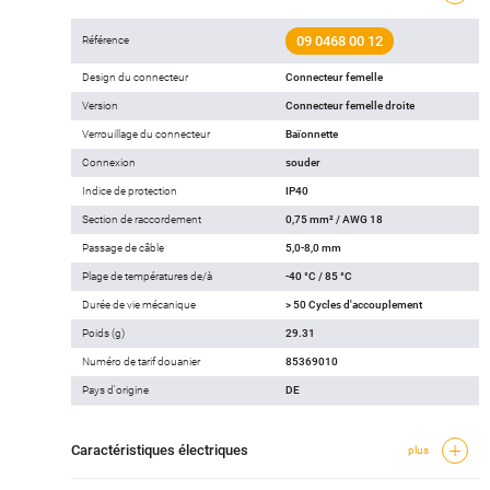
09 0468 00 12
Référence
Design du connecteur
Connecteur femelle
Version
Connecteur femelle droite
Verrouillage du connecteur
Baïonnette
Connexion
souder
Indice de protection
IP40
Section de raccordement
0,75 mm² / AWG 18
Passage de câble
5,0-8,0 mm
Plage de températures de/à
-40 °C / 85 °C
Durée de vie mécanique
> 50 Cycles d'accouplement
Poids (g)
29.31
Numéro de tarif douanier
85369010
Pays d'origine
DE
Caractéristiques électriques
plus