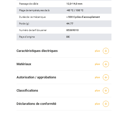
Passage de câble
12,0-14,0 mm
Plage de températures de/à
-40 °C / 100 °C
Durée de vie mécanique
> 500 Cycles d'accouplement
Poids (g)
44.77
Numéro de tarif douanier
85369010
Pays d'origine
DE
Caractéristiques électriques
plus
Matériaux
plus
Autorisation / approbations
plus
Classifications
plus
Déclarations de conformité
plus